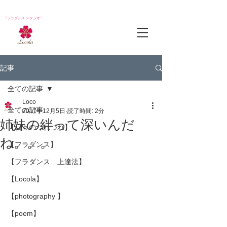
*フラダンス スタジオ*
記事
全ての記事
Loco
全ての記事
2017年12月5日
読了時間: 2分
姉妹の絆って深いんだ
【日々のつれづれ】
ね。。。
【フラダンス】
【フラダンス 上達法】
【Locola】
【photography 】
【poem】