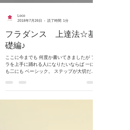
Loco
2018年7月26日
読了時間: 1分
フラダンス 上達法☆基
礎編♪
ここに今までも 何度か書いてきましたが フ
ラを上手に踊れる人になりたいならば 一に
も二にも ベーシック。 ステップが大切だと
いうことを 心に留めること。 そして そのベ
ーシックの練習は とても地味で とてもしん
どいものだと心すること。 何度も何度も練
習を重ねて...