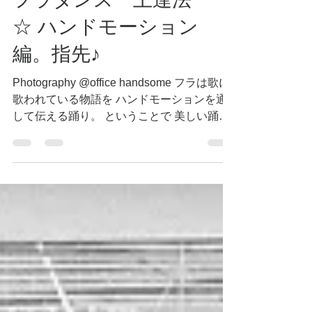
2018年4月26日
読了時間: 1分
フラダンス 上達法
☆ ハンドモーション
編。指先♪
Photography @office handsome フラは歌に
歌われている物語を ハンドモーションを通
して伝える踊り。 ということで 美しい踊り
になるためには 指先のしなやかさはとても
大事なポイント 美しい指先になるために ま
ず 気をつけることは 指を閉じて踊るこ
と。...