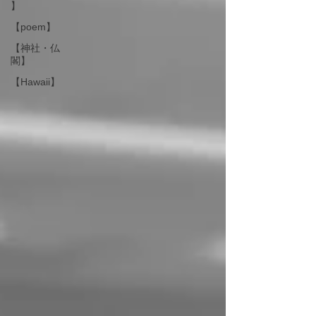
】
【poem】
【神社・仏
閣】
【Hawaii】