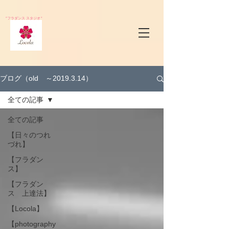
*フラダンス スタジオ*
ブログ（old ～2019.3.14）
全ての記事
全ての記事
【日々のつれ
づれ】
【フラダン
ス】
【フラダン
ス 上達法】
【Locola】
【photography