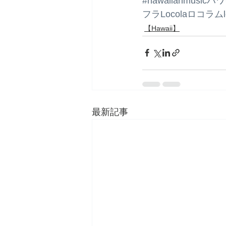
#hawaiianm
フラLocolaロコラムlo
【Hawaii】
最新記事