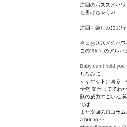
次回のおススメハワイ
も書けちゃう♪♪
次回も楽しみにお待
今日おススメのハワ
このʻAleʻa のアルバム
Baby can I hold you
ちなみに
ジャケットに写る一
全然 変わっててわか
髭の威力すごいね 
では
また次回のロコラム
a hui hō ☆