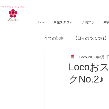
*フラダンス スタジオ*
Home
芦屋スタジオ
子供フラ
体
全ての記事
【日々のつれづれ】
Loco
2017年3月5
【photography 】
【poem
Loco
クNo.2♪