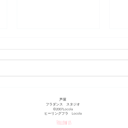
ハワイ パワースポット（オ
初め
アフ島）
キ 
芦屋
フラダンス スタジオ
​©︎2007Locola
​ヒーリングフラ Locola
Follow us