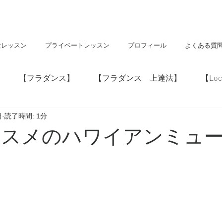
験レッスン
プライベートレッスン
プロフィール
よくある質
【フラダンス】
【フラダンス 上達法】
【Loc
日
読了時間: 1分
】
【神社・仏閣】
【Hawaii】
おススメのハワイアンミュ