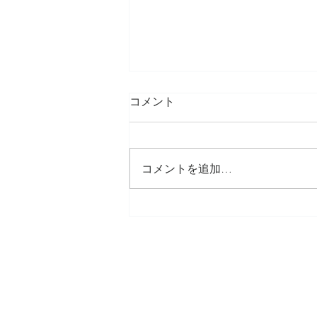
コメント
コメントを追加…
ハワイに行ったら これ！買い
ましょー♪♪