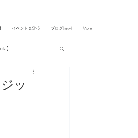
問
イベント＆SNS
ブログ(new)
More
ola】
ージッ