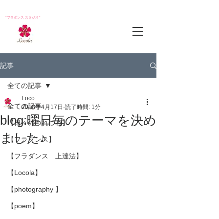
*フラダンス スタジオ*
記事
全ての記事
Loco
全ての記事
2018年4月17日
読了時間: 1分
blog:曜日毎のテーマを決め
【日々のつれづれ】
ました♪
【フラダンス】
【フラダンス 上達法】
【Locola】
【photography 】
【poem】