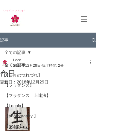
*フラダンス スタジオ*
記事
全ての記事
Loco
全ての記事
2018年12月28日
読了時間: 2分
命日
【日々のつれづれ】
更新日：
2018年12月29日
【フラダンス】
【フラダンス 上達法】
【Locola】
【photography 】
【poem】