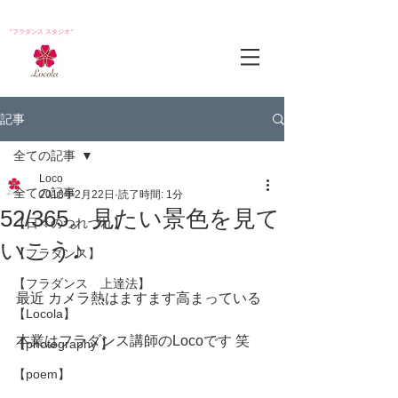
*フラダンス スタジオ*
記事
全ての記事
Loco
全ての記事
2018年2月22日
読了時間: 1分
52/365。見たい景色を見て
【日々のつれづれ】
いこう♪
【フラダンス】
【フラダンス 上達法】
最近 カメラ熱はますます高まっている
【Locola】
本業はフラダンス講師のLocoです 笑
【photography 】
【poem】