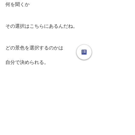
何を聞くか
その選択はこちらにあるんだね。
どの景色を選択するのかは
自分で決められる。
自由でいい。
望む景色を見ていきましょ♪♪
#白黒写真
#自由な選択
#私次第
#選ぶ
【日々のつれづれ】