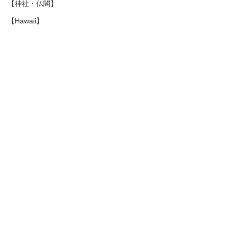
【神社・仏閣】
【Hawaii】