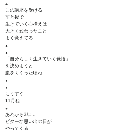
⁎
この講座を受ける
前と後で
生きていく心構えは
大きく変わったこと
よく覚えてる
⁎
⁎
「自分らしく生きていく覚悟」
を決めようと
腹をくくった頃ね…
⁎
⁎
もうすぐ
11月ね
⁎
あれから3年…
ビターな思い出の日が
やってくる