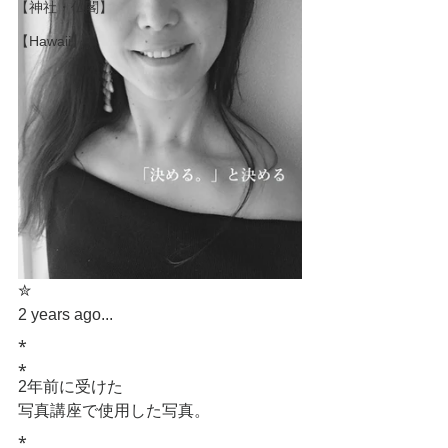
【神社・仏閣】
【Hawaii】
✮
2 years ago...
⁎
⁎
2年前に受けた
写真講座で使用した写真。
⁎