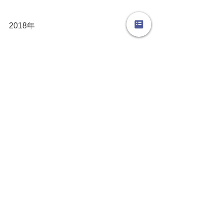
2018年
いつでも
芦屋スタジオで
大阪本町教室で
よみうり文化センター高槻校さんで
新しい出会いをお待ちしていますよ
フラダンスで健康な身体を手に入れま
しょーーーーー