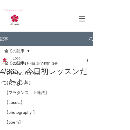
*フラダンス スタジオ*
記事
全ての記事
Loco
全ての記事
2018年1月4日
読了時間: 3分
4/365。今日初レッスンだ
【日々のつれづれ】
ったよ♪
【フラダンス】
【フラダンス 上達法】
【Locola】
【photography 】
【poem】