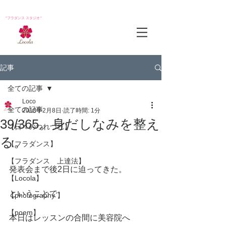
*フラダンス スタジオ*
記事
全ての記事
Loco
全ての記事
2018年2月8日
読了時間: 1分
39/365。身だしなみを整え
【日々のつれづれ】
る。
【フラダンス】
【フラダンス 上達法】
発表会まで後2日に迫ってきた。
【Locola】
ということで
【photography 】
【poem】
本日はレッスンの合間に美容院へ