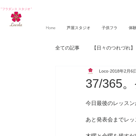
*フラダンス スタジオ*
Home
芦屋スタジオ
子供フラ
体
全ての記事
【日々のつれづれ】
Loco
2018年2月6
【photography 】
【poem
37/36
今日最後のレッスン
あと発表会までレッ