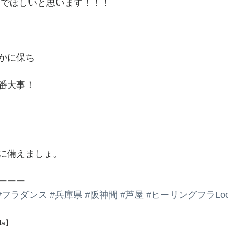
んでほしいと思います！！！
かに保ち
番大事！
。
に備えましょ。
ーーー
#フラダンス
#兵庫県
#阪神間
#芦屋
#ヒーリングフラLoc
la】