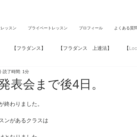
験レッスン
プライベートレッスン
プロフィール
よくある質
【フラダンス】
【フラダンス 上達法】
【Loc
日
読了時間: 1分
】
【神社・仏閣】
【Hawaii】
5。発表会まで後4日。
が終わりました。
スンがあるクラスは