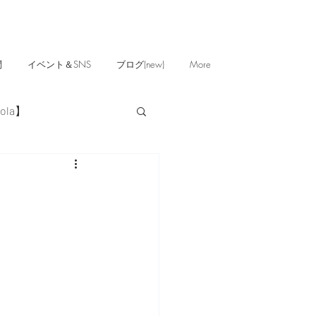
問
イベント＆SNS
ブログ(new)
More
ola】