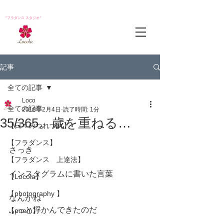
*フラダンス スタジオ*
記事
全ての記事
Loco
全ての記事
2018年2月4日
読了時間: 1分
35/365。歳を重ねる…
【日々のつれづれ】
【フラダンス】
さっき
【フラダンス 上達法】
インスタグラムに書いた言葉
【Locola】
【photography 】
なんかね
ふっと浮かんできたのだ
【poem】