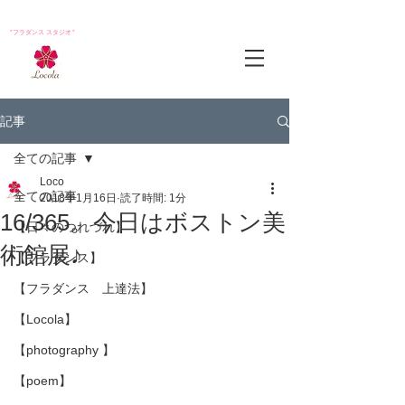
*フラダンス スタジオ*
記事
全ての記事
Loco
全ての記事
2018年1月16日
読了時間: 1分
16/365。今日はボストン美
【日々のつれづれ】
術館展♪
【フラダンス】
【フラダンス 上達法】
【Locola】
【photography 】
【poem】