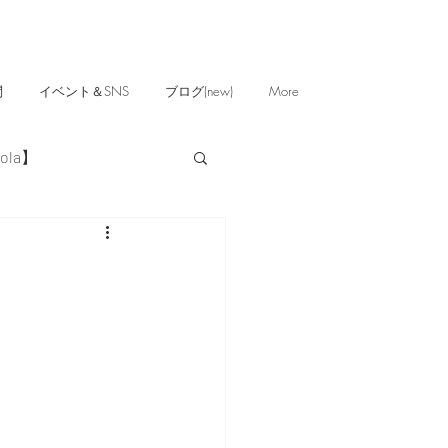
問
イベント＆SNS
ブログ(new)
More
ola】