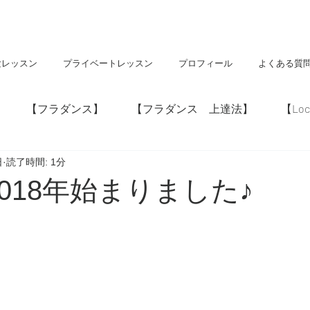
験レッスン
プライベートレッスン
プロフィール
よくある質
【フラダンス】
【フラダンス 上達法】
【Loc
日
読了時間: 1分
】
【神社・仏閣】
【Hawaii】
。2018年始まりました♪