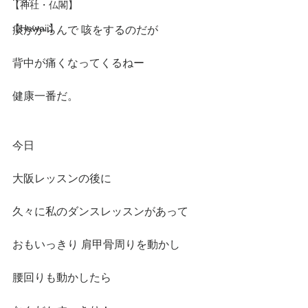
【神社・仏閣】
【Hawaii】
痰がからんで 咳をするのだが
背中が痛くなってくるねー
健康一番だ。
今日
大阪レッスンの後に
久々に私のダンスレッスンがあって
おもいっきり 肩甲骨周りを動かし
腰回りも動かしたら