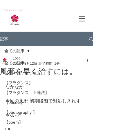
*フラダンス スタジオ*
記事
全ての記事
Loco
全ての記事
2018年3月12日
読了時間: 1分
風邪を早く治すには。
【日々のつれづれ】
【フラダンス】
なかなか
【フラダンス 上達法】
今回の風邪 初期段階で対処しきれず
【Locola】
【photography 】
今なお
【poem】
ing…