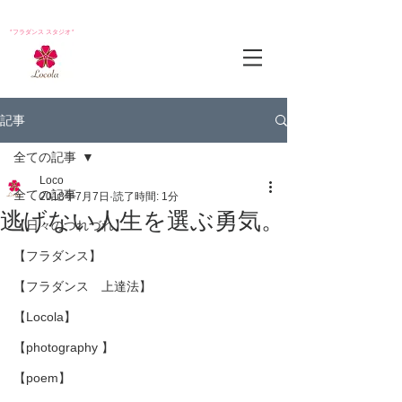
*フラダンス スタジオ*
記事
全ての記事
Loco
全ての記事
2018年7月7日
読了時間: 1分
逃げない人生を選ぶ勇気。
【日々のつれづれ】
【フラダンス】
【フラダンス 上達法】
【Locola】
【photography 】
【poem】