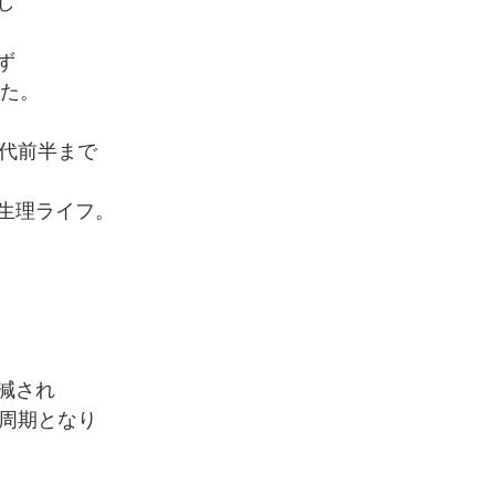
し
ず
した。
0代前半まで
生理ライフ。
減され
日周期となり