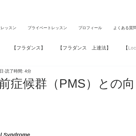
験レッスン
プライベートレッスン
プロフィール
よくある質
【フラダンス】
【フラダンス 上達法】
【Loc
8日
読了時間: 4分
】
【神社・仏閣】
【Hawaii】
前症候群（PMS）との
l Syndrome