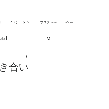
問
イベント＆SNS
ブログ(new)
More
ola】
向き合い