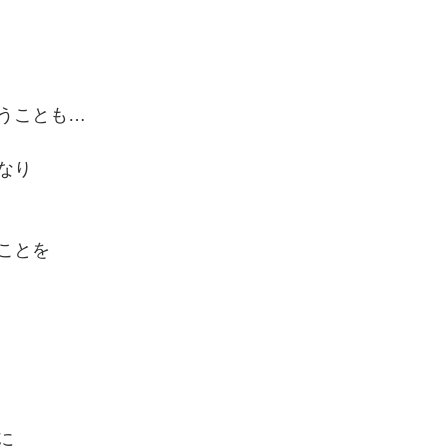
うことも…
なり
ことを
に