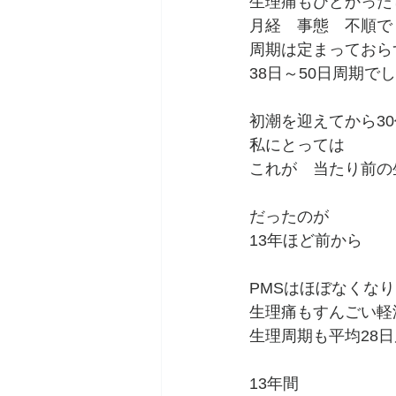
生理痛もひどかった
月経　事態　不順で
周期は定まっておら
38日～50日周期で
初潮を迎えてから3
私にとっては
これが　当たり前の
だったのが
13年ほど前から
PMSはほぼなくなり
生理痛もすんごい軽
生理周期も平均28
13年間