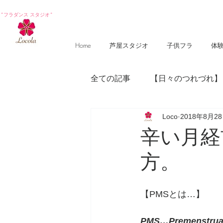
*フラダンス スタジオ*
Home
芦屋スタジオ
子供フラ
体
全ての記事
【日々のつれづれ】
Loco
2018年8月2
【photography 】
【poem
辛い月経
方。
【PMSとは…】
PMS…Premenstrua