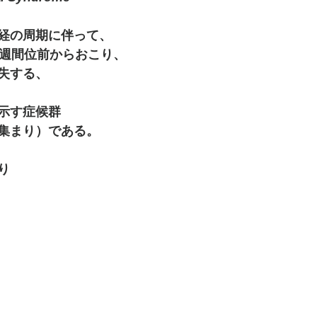
経の周期に伴って、
1週間位前からおこり、
失する、
示す症候群
集まり）である。
。
り