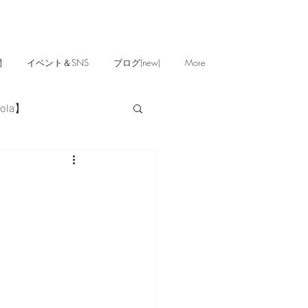
問
イベント＆SNS
ブログ(new)
More
ola】