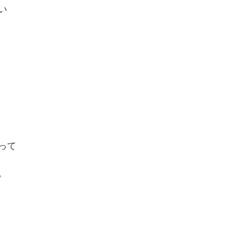
い
って
。