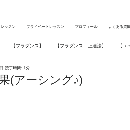
験レッスン
プライベートレッスン
プロフィール
よくある質
【フラダンス】
【フラダンス 上達法】
【Loc
6日
読了時間: 1分
】
【神社・仏閣】
【Hawaii】
果(アーシング♪)