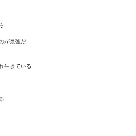
ら
のが最強だ
れ生きている
る