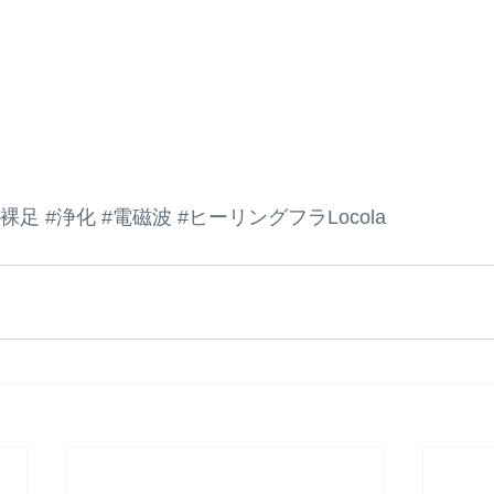
#裸足
#浄化
#電磁波
#ヒーリングフラLocola