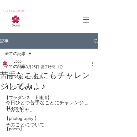
*フラダンス スタジオ*
記事
全ての記事
Loco
全ての記事
2018年3月25日
読了時間: 1分
苦手なことにもチャレン
【日々のつれづれ】
ジしてみよ♪
【フラダンス】
【フラダンス 上達法】
今日ひとつ苦手なことにチャレンジし
【Locola】
てみました。
【photography 】
そのことについて
【poem】