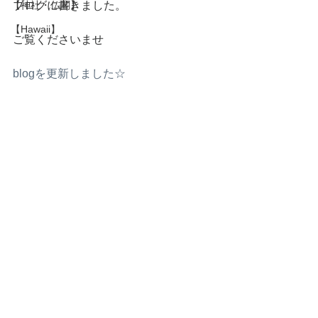
【神社・仏閣】
ブログに書きました。
【Hawaii】
ご覧くださいませ
blogを更新しました☆