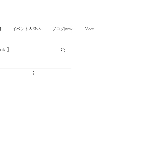
問
イベント＆SNS
ブログ(new)
More
ola】