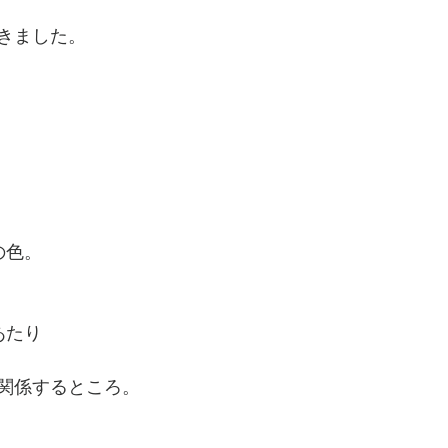
きました。
の色。
あたり
関係するところ。