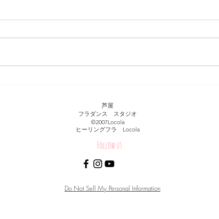
虹の見つけ方。
今週
芦屋
フラダンス スタジオ
​©︎2007Locola
​ヒーリングフラ Locola
Follow us
© Healing Hula Hale Locola.Proudly created with
Wix.com
Do Not Sell My Personal Information