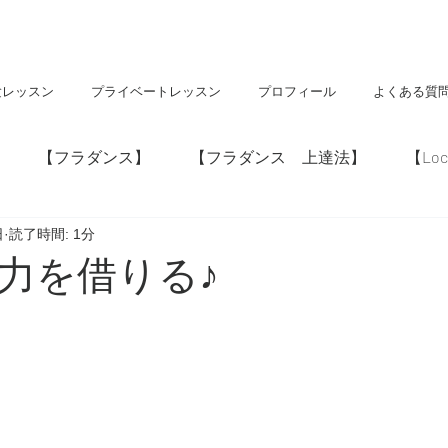
験レッスン
プライベートレッスン
プロフィール
よくある質
【フラダンス】
【フラダンス 上達法】
【Loc
日
読了時間: 1分
】
【神社・仏閣】
【Hawaii】
力を借りる♪