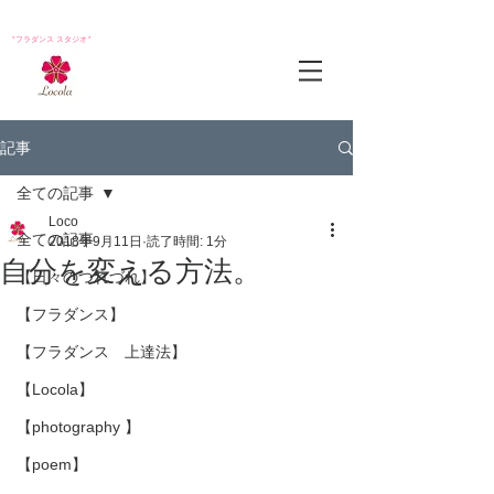
*フラダンス スタジオ*
記事
全ての記事
Loco
全ての記事
2018年9月11日
読了時間: 1分
自分を変える方法。
【日々のつれづれ】
【フラダンス】
【フラダンス 上達法】
【Locola】
【photography 】
【poem】