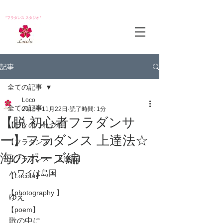
*フラダンス スタジオ*
記事
全ての記事
Loco
全ての記事
2018年11月22日
読了時間: 1分
【脱 初心者フラダンサ
【日々のつれづれ】
ー】フラダンス 上達法☆
【フラダンス】
海のポーズ編
【フラダンス 上達法】
ハワイは島国
【Locola】
【photography 】
ゆえ
【poem】
歌の中に