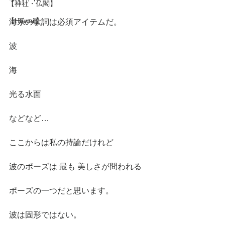
【神社・仏閣】
【Hawaii】
海系の歌詞は必須アイテムだ。
波
海
光る水面
などなど…
ここからは私の持論だけれど
波のポーズは 最も 美しさが問われる
ポーズの一つだと思います。
波は固形ではない。