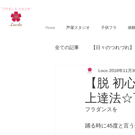
*フラダンス スタジオ*
Home
芦屋スタジオ
子供フラ
体
全ての記事
【日々のつれづれ】
Loco
2018年11月
【photography 】
【poem
【脱 初
上達法☆
フラダンスを
踊る時に45度と言