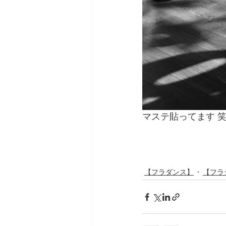
マステ貼ってます 
【フラダンス】
【フラ