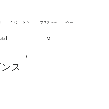
問
イベント＆SNS
ブログ(new)
More
ola】
ダンス