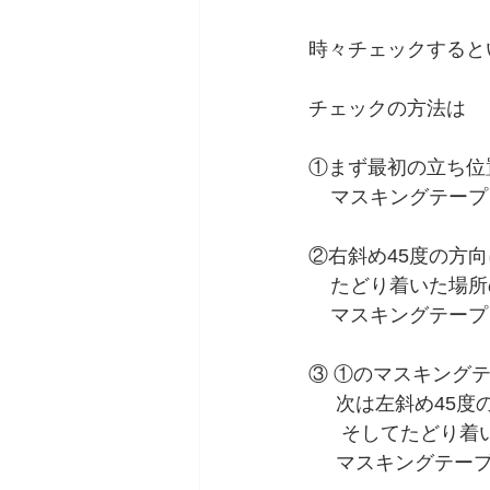
時々チェックすると
チェックの方法は
①まず最初の立ち位
    マスキングテ
②右斜め45度の方向
    たどり着いた
    マスキングテ
③ ①のマスキング
     次は左斜め
      そしてたど
     マスキングテ