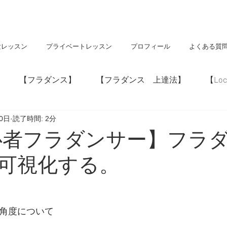
験レッスン
プライベートレッスン
プロフィール
よくある質
【フラダンス】
【フラダンス 上達法】
【Loc
30日
読了時間: 2分
】
【神社・仏閣】
【Hawaii】
心者フラダンサー】フラ
可視化する。
う角度について