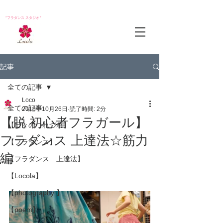
*フラダンス スタジオ*
記事
全ての記事
Loco
全ての記事
2018年10月26日
読了時間: 2分
【脱 初心者フラガール】
【日々のつれづれ】
フラダンス 上達法☆筋力
【フラダンス】
編
【フラダンス 上達法】
【Locola】
【photography 】
【poem】