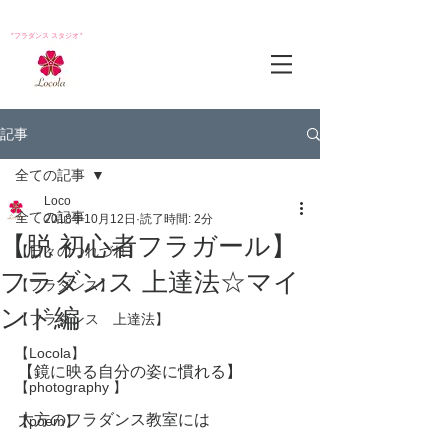
*フラダンス スタジオ*
記事
全ての記事
Loco
全ての記事
2018年10月12日
読了時間: 2分
【脱 初心者フラガール】
【日々のつれづれ】
フラダンス 上達法☆マイ
【フラダンス】
ンド編
【フラダンス 上達法】
【Locola】
【鏡に映る自分の姿に慣れる】
【photography 】
大方のフラダンス教室には
【poem】