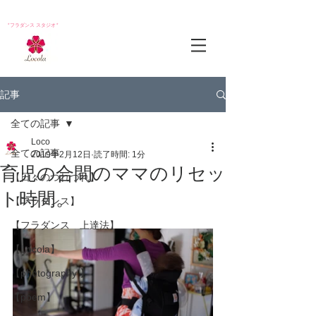
*フラダンス スタジオ*
記事
全ての記事
Loco
全ての記事
2019年2月12日
読了時間: 1分
育児の合間のママのリセッ
【日々のつれづれ】
ト時間。
【フラダンス】
【フラダンス 上達法】
【Locola】
【photography 】
【poem】