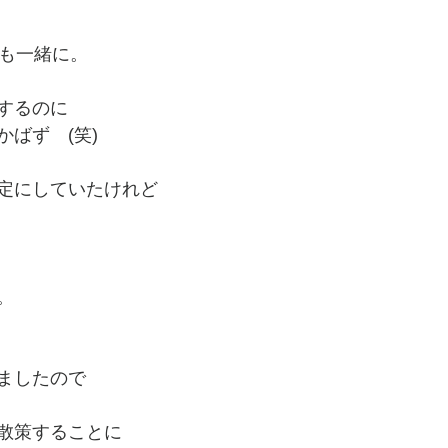
んも一緒に。
するのに
ばず　(笑)
定にしていたけれど
。
ましたので
散策することに