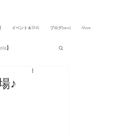
問
イベント＆SNS
ブログ(new)
More
ola】
場♪