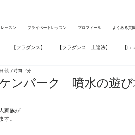
験レッスン
プライベートレッスン
プロフィール
よくある質
【フラダンス】
【フラダンス 上達法】
【Loc
8日
読了時間: 2分
】
【神社・仏閣】
【Hawaii】
ケンパーク 噴水の遊び
人家族が
ます。