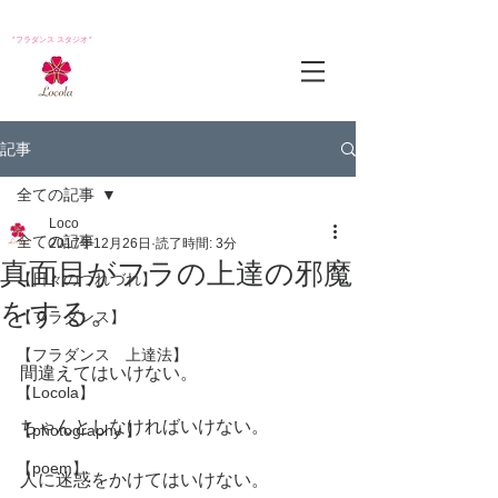
*フラダンス スタジオ*
記事
全ての記事
Loco
全ての記事
2017年12月26日
読了時間: 3分
真面目がフラの上達の邪魔
【日々のつれづれ】
をする。
【フラダンス】
【フラダンス 上達法】
間違えてはいけない。
【Locola】
ちゃんとしなければいけない。
【photography 】
【poem】
人に迷惑をかけてはいけない。