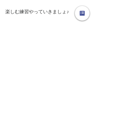
楽しむ練習やっていきましょ♪
#フラダンス
#上達法
#真面目
#邪魔
#
フラダンス教室
#芦屋
#堺筋本町
#ヒー
リングフラLocola
#ロコラ
#体験レッス
ン受付中
【フラダンス 上達法】