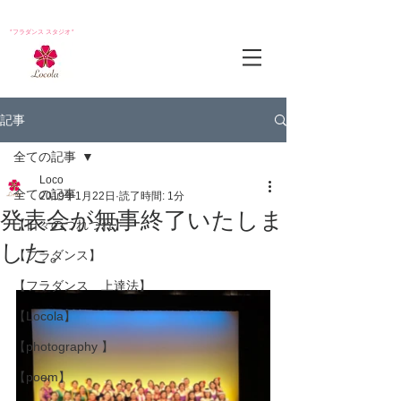
*フラダンス スタジオ*
記事
全ての記事
Loco
全ての記事
2019年1月22日
読了時間: 1分
発表会が無事終了いたしま
【日々のつれづれ】
した。
【フラダンス】
【フラダンス 上達法】
【Locola】
【photography 】
【poem】