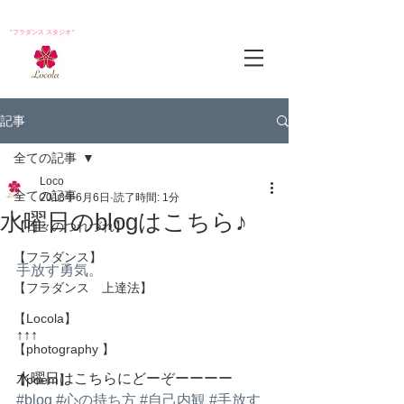
*フラダンス スタジオ*
記事
全ての記事
Loco
全ての記事
2018年6月6日
読了時間: 1分
水曜日のblogはこちら♪
【日々のつれづれ】
【フラダンス】
手放す勇気。
【フラダンス 上達法】
【Locola】
↑↑↑
【photography 】
水曜日はこちらにどーぞーーーー
【poem】
#blog
#心の持ち方
#自己内観
#手放す