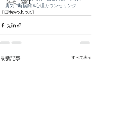
【神社・仏閣】
勇気
#断捨離
#心理カウンセリング
【Hawaii】
【日々のつれづれ】
すべて表示
最新記事