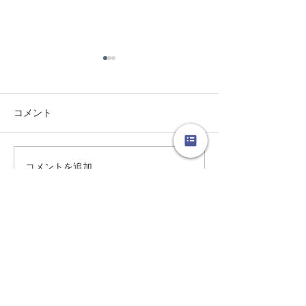
コメント
虹の見つけ方。
コメントを追加…
今週のロコフォト
田
芦屋
フラダンス スタジオ
​©︎2007Locola
​ヒーリングフラ Locola
Follow us