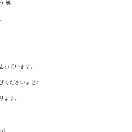
う 笑
。
思っています。
びくださいませ♪
ります。
la】