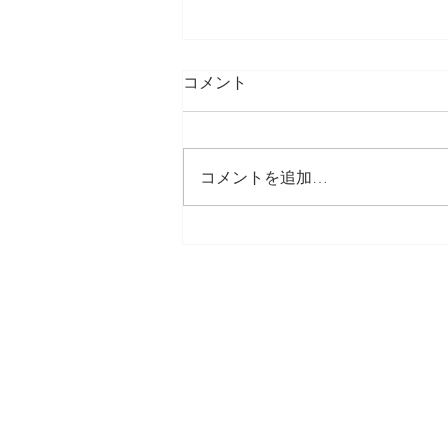
コメント
コメントを追加…
【フラダンサー必見。フラダ
ンス上達法】YouTube編