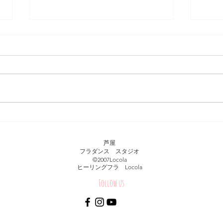
【フラダンス上達法】心構え
【フ
編
メン
芦屋
フラダンス スタジオ
​©︎2007Locola
​ヒーリングフラ Locola
Follow us
© Healing Hula Hale Locola.Proudly created with
Wix.com