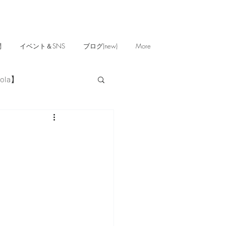
問
イベント＆SNS
ブログ(new)
More
ola】