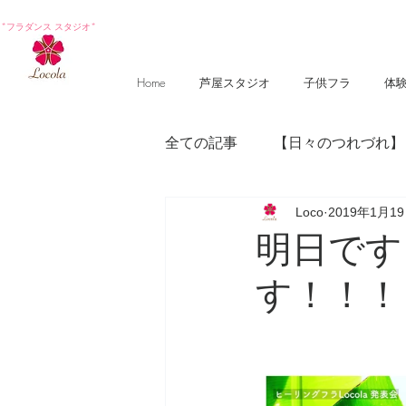
*フラダンス スタジオ*
Home
芦屋スタジオ
子供フラ
体
全ての記事
【日々のつれづれ】
Loco
2019年1月1
【photography 】
【poem
明日です
す！！！