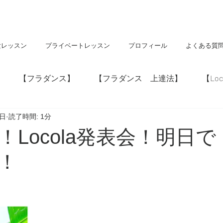
験レッスン
プライベートレッスン
プロフィール
よくある質
【フラダンス】
【フラダンス 上達法】
【Loc
9日
読了時間: 1分
】
【神社・仏閣】
【Hawaii】
！Locola発表会！明日で
！