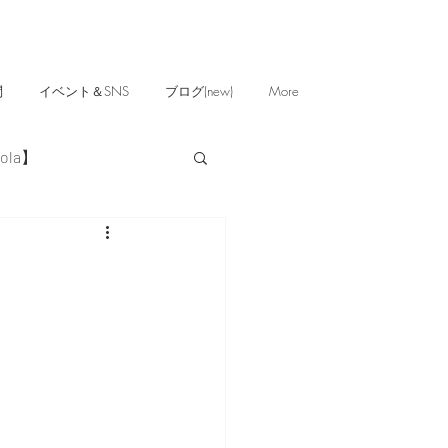
問
イベント＆SNS
ブログ(new)
More
ola】