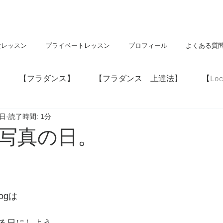
験レッスン
プライベートレッスン
プロフィール
よくある質
【フラダンス】
【フラダンス 上達法】
【Loc
5日
読了時間: 1分
】
【神社・仏閣】
【Hawaii】
写真の日。
ogは