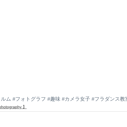
ィルム
#フォトグラフ
#趣味
#カメラ女子
#フラダンス教
hotography 】