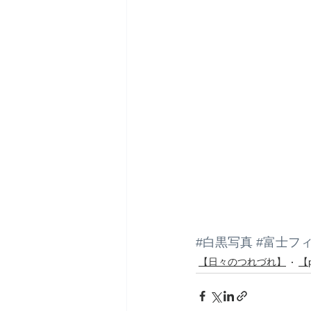
#白黒写真
#富士フ
【日々のつれづれ】
【p