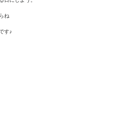
る日にしよう。
らね
す♪ 