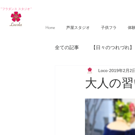
*フラダンス スタジオ*
Home
芦屋スタジオ
子供フラ
体
全ての記事
【日々のつれづれ】
Loco
2019年2月2
【photography 】
【poem
大人の習