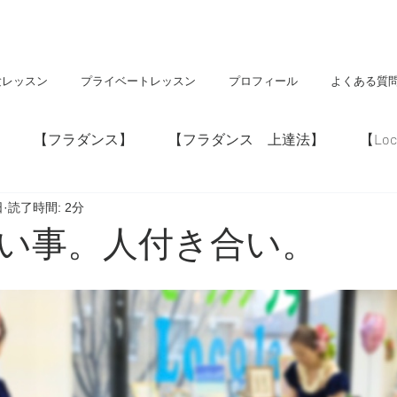
験レッスン
プライベートレッスン
プロフィール
よくある質
【フラダンス】
【フラダンス 上達法】
【Loc
日
読了時間: 2分
】
【神社・仏閣】
【Hawaii】
い事。人付き合い。