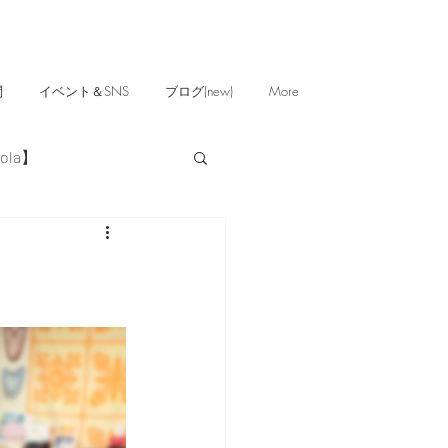
問
イベント＆SNS
ブログ(new)
More
ola】