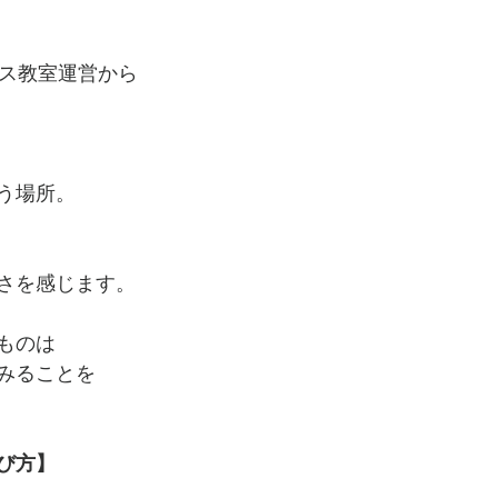
ンス教室運営から
う場所。
さを感じます。
ものは
みることを
び方】