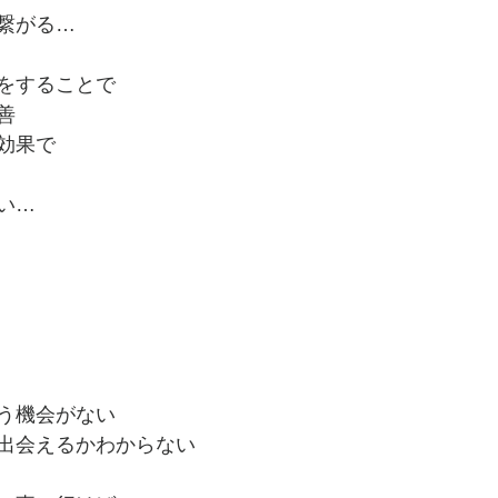
繋がる…
をすることで
善
効果で
い…
う機会がない
出会えるかわからない