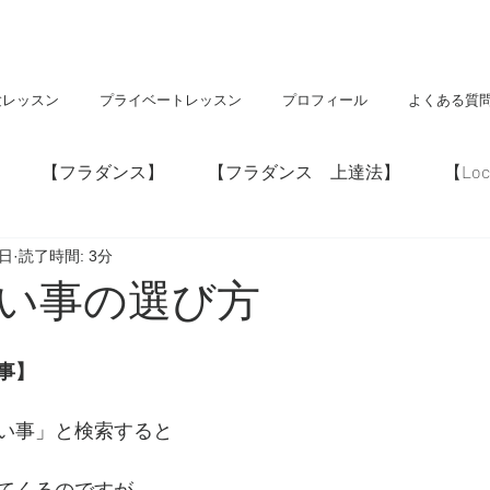
験レッスン
プライベートレッスン
プロフィール
よくある質
【フラダンス】
【フラダンス 上達法】
【Loc
4日
読了時間: 3分
】
【神社・仏閣】
【Hawaii】
い事の選び方
事】
い事」と検索すると