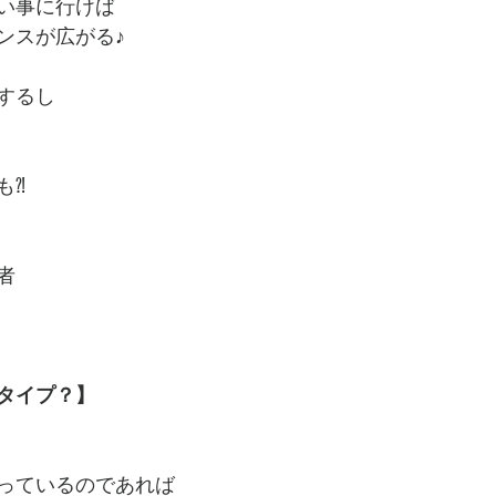
い事に行けば
ンスが広がる♪
するし
も⁈
者
タイプ？】
っているのであれば