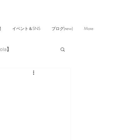
問
イベント＆SNS
ブログ(new)
More
ola】