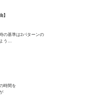
由】
　
時の基準は2パターンの
よう…
の時間を
が