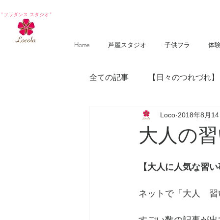
*フラダンス スタジオ*
Home
芦屋スタジオ
子供フラ
体
全ての記事
【日々のつれづれ】
Loco
2018年8月1
【photography 】
【poem
大人の習
【大人に人気な習い
ネットで「大人　習