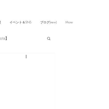
問
イベント＆SNS
ブログ(new)
More
ola】