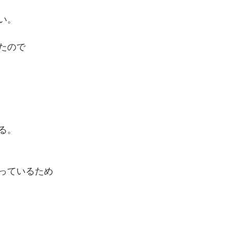
い。
たので
る。
っているため