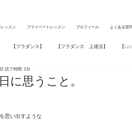
験レッスン
プライベートレッスン
プロフィール
よくある質
【フラダンス】
【フラダンス 上達法】
【Loc
9日
読了時間: 2分
】
【神社・仏閣】
【Hawaii】
日に思うこと。
災を思い出すような