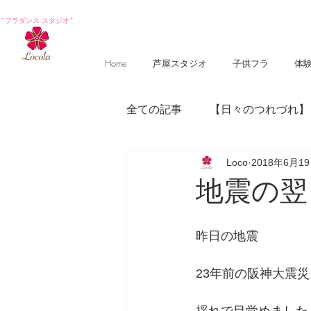
*フラダンス スタジオ*
Home
芦屋スタジオ
子供フラ
体
全ての記事
【日々のつれづれ】
Loco
2018年6月1
【photography 】
【poem
地震の翌
昨日の地震
23年前の阪神大震