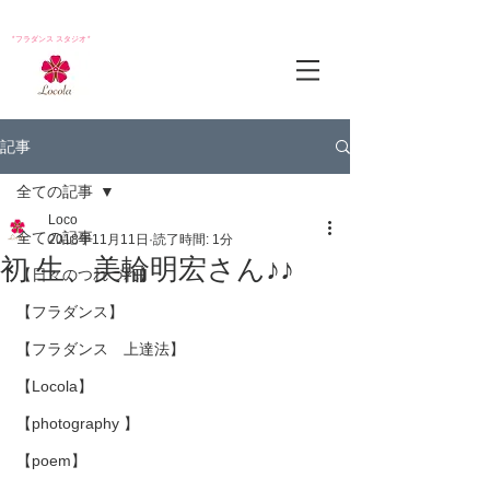
*フラダンス スタジオ*
記事
全ての記事
Loco
全ての記事
2018年11月11日
読了時間: 1分
初 生、美輪明宏さん♪♪
【日々のつれづれ】
【フラダンス】
【フラダンス 上達法】
【Locola】
【photography 】
【poem】