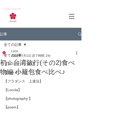
*フラダンス スタジオ*
記事
全ての記事
Loco
全ての記事
2018年7月1日
読了時間: 2分
初☆台湾旅行(その2)食べ
【日々のつれづれ】
物編 小籠包食べ比べ♪
【フラダンス】
【フラダンス 上達法】
【Locola】
【photography 】
【poem】