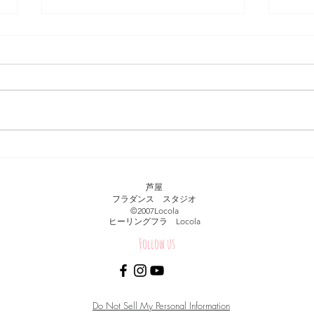
虹の見つけ方。
今週
芦屋
フラダンス スタジオ
​©︎2007Locola
​ヒーリングフラ Locola
Follow us
© Healing Hula Hale Locola.Proudly created with
Wix.com
Do Not Sell My Personal Information