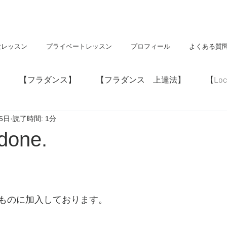
験レッスン
プライベートレッスン
プロフィール
よくある質
【フラダンス】
【フラダンス 上達法】
【Loc
25日
読了時間: 1分
】
【神社・仏閣】
【Hawaii】
one.
ものに加入しております。