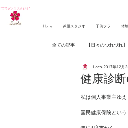
*フラダンス スタジオ*
Home
芦屋スタジオ
子供フラ
体
全ての記事
【日々のつれづれ】
Loco
2017年12月
【photography 】
【poem
健康診断d
私は個人事業主ゆえ
国民健康保険という