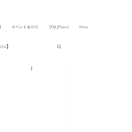
問
イベント＆SNS
ブログ(new)
More
ola】