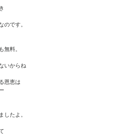
き
なのです。
も無料。
ないからね
る恩恵は
ー
ましたよ。
て