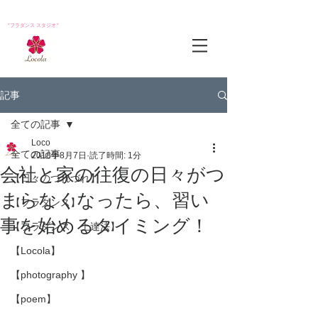
*フラダンス スタジオ*
記事
全ての記事
Loco
全ての記事
2018年8月7日
読了時間: 1分
会社と家の往復の日々がつ
【日々のつれづれ】
まらなくなったら、習い
【フラダンス】
事を始めるタイミング！
【フラダンス 上達法】
【Locola】
【photography 】
【poem】