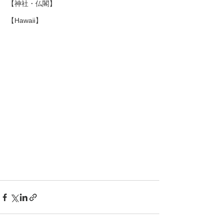
【神社・仏閣】
【Hawaii】