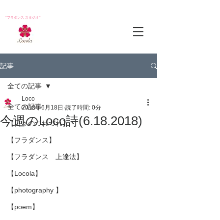
*フラダンス スタジオ*
記事
全ての記事
Loco
全ての記事
2018年6月18日
読了時間: 0分
今週のLoco詩(6.18.2018)
【日々のつれづれ】
【フラダンス】
【フラダンス 上達法】
【Locola】
【photography 】
【poem】