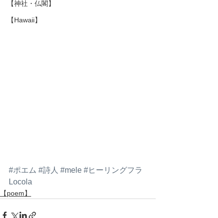
【神社・仏閣】
【Hawaii】
#ポエム
#詩人
#mele
#ヒーリングフラ
Locola
【poem】