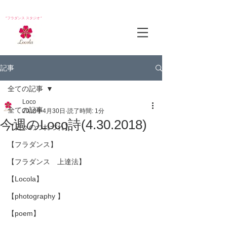
*フラダンス スタジオ*
記事
全ての記事
Loco
全ての記事
2018年4月30日
読了時間: 1分
今週のLoco詩(4.30.2018)
【日々のつれづれ】
【フラダンス】
【フラダンス 上達法】
【Locola】
【photography 】
【poem】