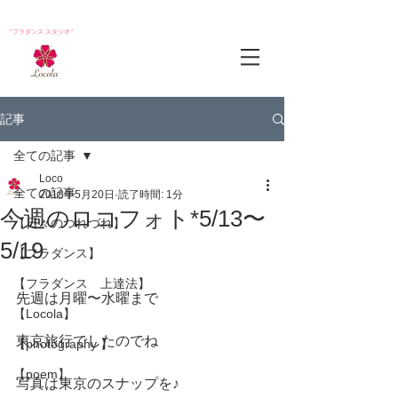
*フラダンス スタジオ*
記事
全ての記事
Loco
全ての記事
2018年5月20日
読了時間: 1分
今週のロコフォト*5/13〜
【日々のつれづれ】
5/19
【フラダンス】
【フラダンス 上達法】
先週は月曜〜水曜まで
【Locola】
東京旅行でしたのでね
【photography 】
【poem】
写真は東京のスナップを♪ 