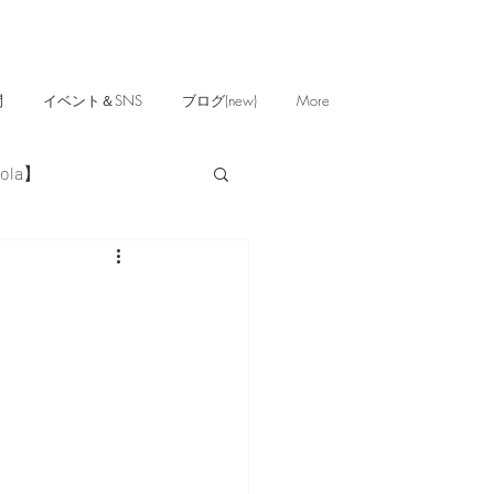
問
イベント＆SNS
ブログ(new)
More
ola】