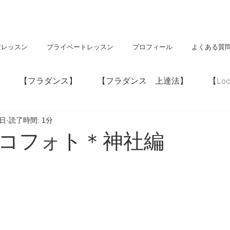
験レッスン
プライベートレッスン
プロフィール
よくある質
【フラダンス】
【フラダンス 上達法】
【Loc
0日
読了時間: 1分
】
【神社・仏閣】
【Hawaii】
コフォト＊神社編