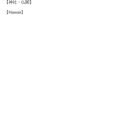
【神社・仏閣】
【Hawaii】