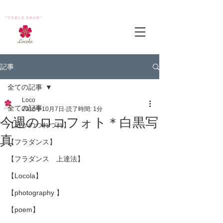
*フラダンス スタジオ*
記事
全ての記事
Loco
全ての記事
2018年10月7日
読了時間: 1分
今週のロコフォト＊白黒写
【日々のつれづれ】
真
【フラダンス】
【フラダンス 上達法】
【Locola】
【photography 】
【poem】