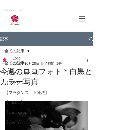
*フラダンス スタジオ*
記事
全ての記事
Loco
全ての記事
2018年10月28日
読了時間: 1分
今週のロコフォト＊白黒と
【日々のつれづれ】
カラー写真
【フラダンス】
【フラダンス 上達法】
【Locola】
【photography 】
【poem】