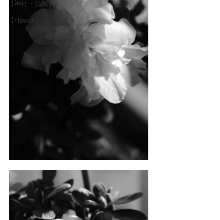
【神社・仏閣】
【Hawaii】