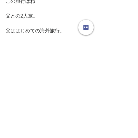
この旅行はね
父との2人旅。
父ははじめての海外旅行。
懐かしい思い出です。
スイス、イタリアの旅に行ったの♪
来週はスイスの写真をあげましょーー
ー
もぉね
メイクも服装もバブル時代の名残り笑
お楽しみにぃ〜〜〜〜