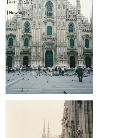
【神社・仏閣】
【Hawaii】