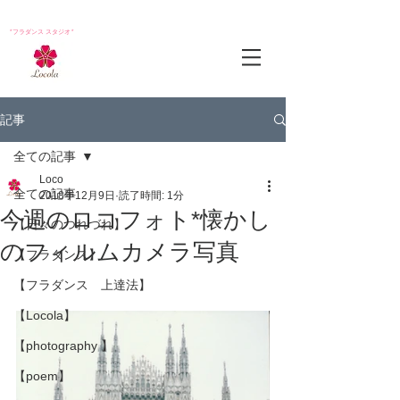
*フラダンス スタジオ*
記事
全ての記事
Loco
全ての記事
2018年12月9日
読了時間: 1分
今週のロコフォト*懐かし
【日々のつれづれ】
のフィルムカメラ写真
【フラダンス】
【フラダンス 上達法】
【Locola】
【photography 】
【poem】