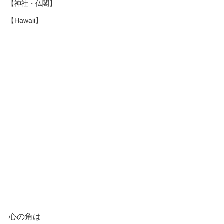
【神社・仏閣】
【Hawaii】
心の角は