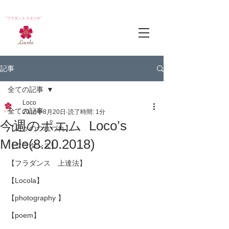
*フラダンス スタジオ*
記事
全ての記事
Loco
全ての記事
2018年8月20日
読了時間: 1分
今週のポエム Loco’s
【日々のつれづれ】
Mele(8.20.2018)
【フラダンス】
【フラダンス 上達法】
【Locola】
【photography 】
【poem】