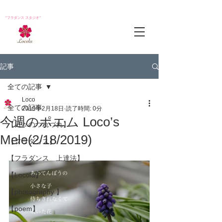
*フラダンス スタジオ*
記事
全ての記事
Loco
全ての記事
2019年2月18日
読了時間: 0分
今週のポエム Loco’s
【日々のつれづれ】
Mele(2/18/2019)
【フラダンス】
【フラダンス 上達法】
【Locola】
【photography 】
【poem】