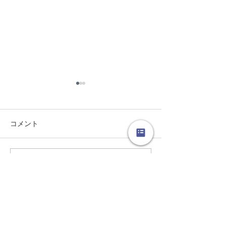
コメント
コメントを追加…
今週のロコフォト*大阪 梅
今週のポエム Loc
Mele(3/4/2019)
田
芦屋
フラダンス スタジオ
​©︎2007Locola