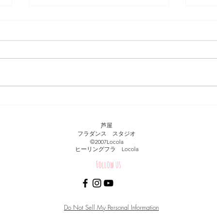
今週のロコフォト*大阪 梅田
今週の
Mele
芦屋
フラダンス スタジオ
​©︎2007Locola
​ヒーリングフラ Locola
Follow us
© Healing Hula Hale Locola.Proudly created with
Wix.com
Do Not Sell My Personal Information