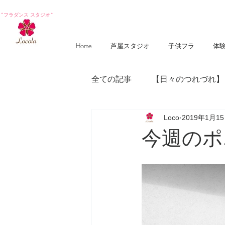
*フラダンス スタジオ*
Home
芦屋スタジオ
子供フラ
体
全ての記事
【日々のつれづれ】
Loco
2019年1月1
【photography 】
【poem
今週のポエム 