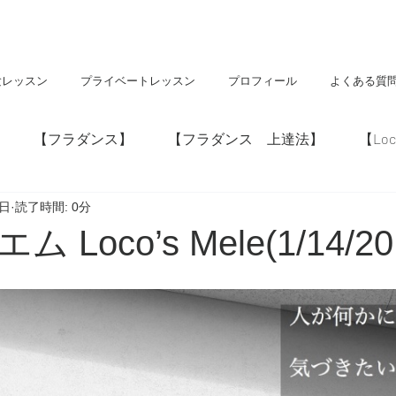
験レッスン
プライベートレッスン
プロフィール
よくある質
【フラダンス】
【フラダンス 上達法】
【Loc
5日
読了時間: 0分
】
【神社・仏閣】
【Hawaii】
Loco’s Mele(1/14/20