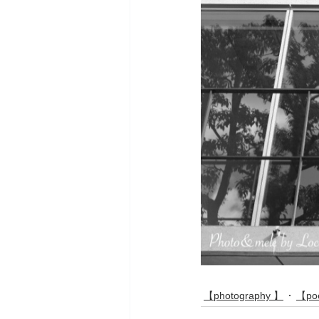
【photography 】
【po