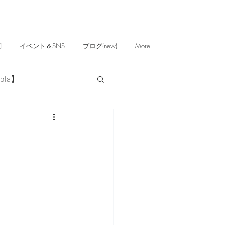
問
イベント＆SNS
ブログ(new)
More
ola】