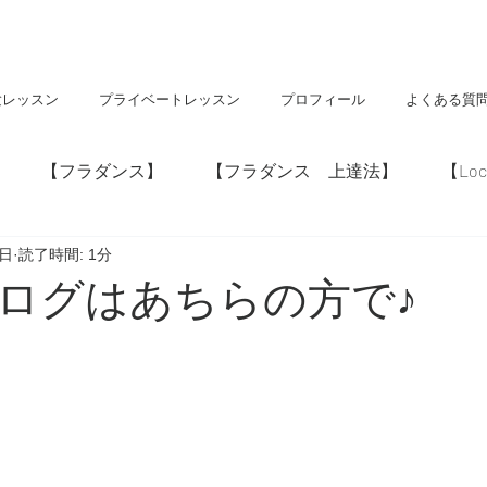
験レッスン
プライベートレッスン
プロフィール
よくある質
【フラダンス】
【フラダンス 上達法】
【Loc
8日
読了時間: 1分
】
【神社・仏閣】
【Hawaii】
ログはあちらの方で♪