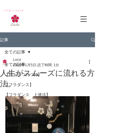
*フラダンス スタジオ*
記事
全ての記事
Loco
全ての記事
2019年1月5日
読了時間: 1分
人生がスムーズに流れる方
【日々のつれづれ】
法。
【フラダンス】
【フラダンス 上達法】
【Locola】
【photography 】
【poem】